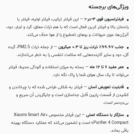
ویژگی‌های برجسته
فیلتراسیون قوی ۳-در-۱
— این فیلتر ترکیب فیلتر اولیه، فیلتر با
راندمان بالا و فیلتر کربن فعال است که با هم ذرات معلق، گرد و غبار، دود،
آلرژن‌ها، موی حیوانات و بوهای نامطبوع را از هوا حذف می‌کند.
جذب ۹۹.۹۷٪ ذرات ریز تا ۰.۳ میکرون
— از جمله ذرات PM2.5، گرده
گل، دود و سایر آلاینده‌هایی که سلامت تنفسی را به خطر می‌اندازند.
عمر مفید ۶ تا ۱۲ ماه
— بسته به میزان استفاده و آلودگی محیط، فیلتر
می‌تواند تا یک سال هوای شما را پاک نگه دارد.
قابلیت تعویض آسان
— فیلتر به شکلی طراحی شده که با چرخاندن و
کشیدن از قسمت پایین قابل جداسازی است و جایگزینی آن سریع و
بی‌دردسر است.
سازگار با دستگاه اصلی
— این فیلتر مخصوص «Xiaomi Smart Air
Purifier 4 Compact» است و تضمین می‌کند که عملکرد دستگاه بهینه
باقی بماند.