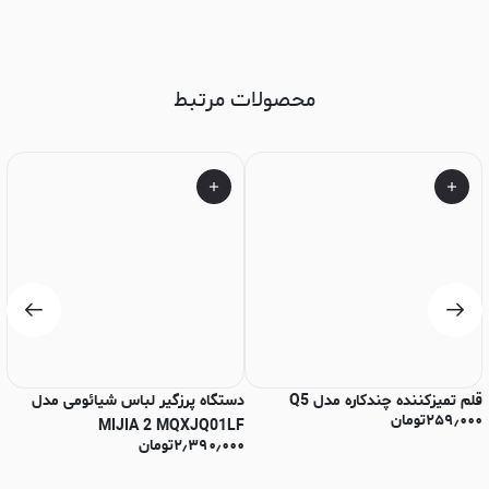
محصولات مرتبط
قلم تمیزکننده چندکاره مدل Q5
دستگاه پرزگیر لباس شیائومی مدل
بط
۲۵۹٫۰۰۰
تومان
۰
MIJIA 2 MQXJQ01LF
۲٫۳۹۰٫۰۰۰
تومان