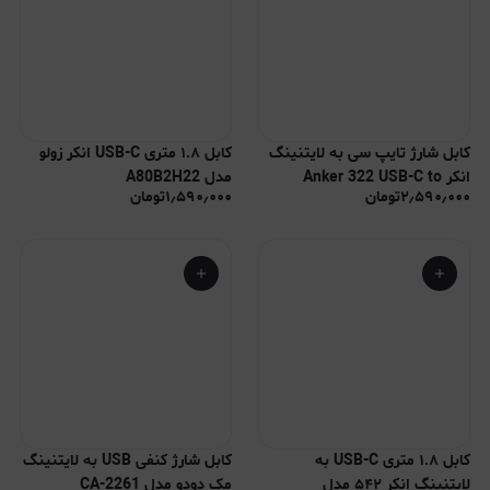
کابل شارژ تایپ سی به لایتنینگ
کابل ۱.۸ متری USB-C انکر زولو
انکر Anker 322 USB-C to
مدل A80B2H22
۲٫۵۹۰٫۰۰۰
تومان
۱٫۵۹۰٫۰۰۰
تومان
Lightning مدل A81B5H21
کابل ۱.۸ متری USB-C به
کابل شارژ کنفی USB به لایتنینگ
لایتنینگ انکر ۵۴۲ مدل
مک دودو مدل CA-2261